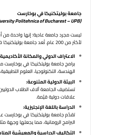
جامعة بوليتكنيكا في بوخارست
(University Politehnica of Bucharest – UPB)
لأكثر من 200 عام. تُعد جامعة بوليتكنيكا في بوخارست خياراً استراتيجياً للطلاب الدوليين لعدة أسباب جوهرية:
الاعتراف الدولي والمكانة الأكاديمية:
برامج جامعة بوليتكنيكا في بوخارست معت
الهندسة، التكنولوجيا، العلوم التطبيقي
البيئة الدولية المتنوعة:
تستضيف الجامعة آلاف الطلاب الدوليين 
علاقات دولية قيّمة.
الدراسة باللغة الإنجليزية:
تقدّم جامعة بوليتكنيكا في بوخارست عددا
البرامج الرومانية، مما يجعلها وجهة مثال
التكاليف الدراسية والمعيشية المناس