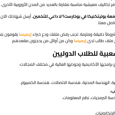
فر تكاليف معيشية مناسبة مقارنة بالعديد من المدن الأوروبية الأخر
ة بوليتكنيكا في بوخارست؟ لا داعي للتخمين.
أرسل شهادتك الآن 
واصل معنا.
شروطاً دقيقة وملزمة. تجنب رفض ملفك ودع خبراء
إيميسا
يقومون بتح
تح ملف طالب لدى
إيميسا
وكن من أوائل من يحجزون مقعدهم.
شعبية للطلاب الدوليين
 برامجها الأكاديمية وجودتها العالية في مختلف المجالات:
ية، الهندسة المدنية، هندسة الاتصالات، هندسة الكمبيوتر.
ب:
سة البرمجيات، نظم المعلومات.
لإلكترونيات.