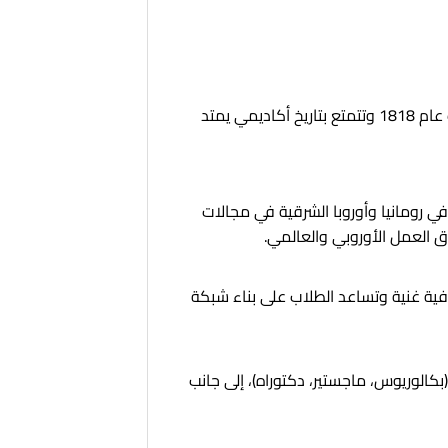
ليست مجرد جامعة عادية؛ إنها واحدة من أقدم وأقوى الجامعات التقنية في رومانيا وأوروبا الشرقية، حيث تأسست عام 1818 وتتمتع بتاريخ أكاديمي يمتد
في رومانيا وأوروبا الشرقية في مجالات
ق العمل الأوروبي والعالمي.
فية غنية وتساعد الطلاب على بناء شبكة
(بكالوريوس، ماجستير، دكتوراه)، إلى جانب