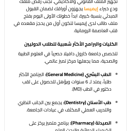
تجهيز الملف القانوني والأكاديمي. تجنب رفض ملفك
ودع خبراء
إيميسا
يجهزون أوراقك لضمان القبول
المبدئي بنسبة كبيرة. ابدأ خطوتك الأولى اليوم بفتح
ملف طالب لدى إيميسا لتكون أول من يحجز مقعده في
قلب العاصمة الرومانية.
الكليات والبرامج الأكثر شعبية للطلاب الدوليين
تتخصص جامعة كارول دافيلا حصرياً في العلوم الطبية
والصحية، مما يجعلها مركز تميز عالمي.
الطب البشري (General Medicine):
البرنامج الأكثر
طلباً، يمتد لـ 6 سنوات ويؤهل للحصول على لقب
دكتور في الطب (MD).
طب الأسنان (Dentistry):
يجمع بين الجانب النظري
والتدريب العملي المكثف في عيادات الجامعة.
الصيدلة (Pharmacy):
برنامج متميز يركز على
الكيمياء الدوائية والبحث العلمي.