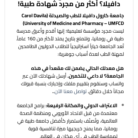
دافيلا؟ أكثر من مجرد شهادة طبية!
جامعة كارول دافيلا للطب والصيدلة (Carol Davila
University of Medicine and Pharmacy – UMFCD)
ليست مجرد مؤسسة تعليمية؛ إنها أقدم وأعرق مدرسة
طبية في رومانيا، وتتمتع بتاريخ يمتد لأكثر من 160 عاماً.
تُعد الجامعة خياراً استراتيجياً للطلاب الدوليين الطامحين
لمهنة الطب لعدة أسباب جوهرية:
هل معدلك الحالي يضمن لك مقعداً في هذه
الجامعة؟
لا داعي للتخمين.
أرسل شهادتك الآن عبر
واتساب وسنقوم بتقييم ملفك وإخبارك بنسبة قبولك
مجاناً خلال دقائق.
تواصل معنا الآن
.
.
الاعتراف الدولي والمكانة الرفيعة:
برامج الجامعة
معتمدة من قبل الاتحاد الأوروبي ومنظمة الصحة
العالمية، وتُصنّف باستمرار كأفضل جامعة طبية في
رومانيا، مما يمنح خريجيها ميزة تنافسية قوية
لممارسة الطب في أي مكان في العالم.