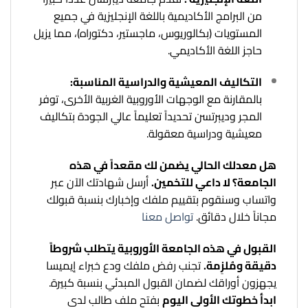
من البرامج الأكاديمية باللغة الإنجليزية في جميع
المستويات (بكالوريوس، ماجستير، دكتوراه)، مما يزيل
حاجز اللغة الأكاديمي.
التكاليف المعيشية والدراسية المناسبة:
بالمقارنة مع الوجهات الأوروبية الغربية الأخرى، توفر
المجر وديبرتسن تحديداً تعليماً عالي الجودة بتكاليف
معيشية ودراسية معقولة.
هل معدلك الحالي يضمن لك مقعداً في هذه
الجامعة؟ لا داعي للتخمين.
أرسل شهادتك الآن عبر
واتساب وسنقوم بتقييم ملفك وإخبارك بنسبة قبولك
مجاناً خلال دقائق.
تواصل معنا
القبول في هذه الجامعة الأوروبية يتطلب شروطاً
دقيقة ومُلزِمة.
تجنب رفض ملفك ودع خبراء إيميسا
يجهزون أوراقك لضمان القبول المبدئي بنسبة كبيرة.
ابدأ خطوتك الأولى اليوم
بفتح ملف طالب لدى