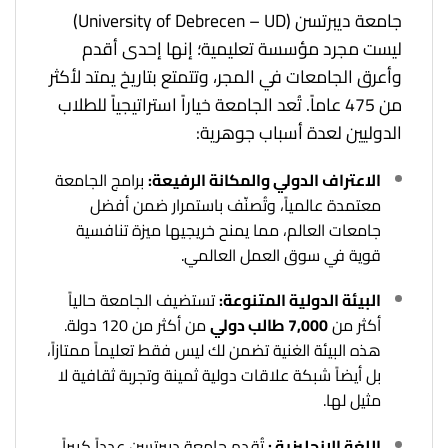
جامعة ديبرتسن (University of Debrecen – UD)
ليست مجرد مؤسسة تعليمية؛ إنها إحدى أقدم
وأعرق الجامعات في المجر، وتتمتع بتاريخ يمتد لأكثر
من 475 عاماً. تُعد الجامعة خياراً استراتيجياً للطلاب
الدوليين لعدة أسباب جوهرية:
الاعتراف الدولي والمكانة الرفيعة:
برامج الجامعة
معتمدة عالمياً، وتُصنّف باستمرار ضمن أفضل
جامعات العالم، مما يمنح خريجيها ميزة تنافسية
قوية في سوق العمل العالمي.
البيئة الدولية المتنوعة:
تستضيف الجامعة حالياً
أكثر من
7,000 طالب دولي
من أكثر من 120 دولة.
هذه البيئة الغنية تضمن لك ليس فقط تعليماً ممتازاً،
بل أيضاً شبكة علاقات دولية ثمينة وتجربة ثقافية لا
مثيل لها.
اللغة الإنجليزية :
تُقدم جامعة ديبرتسن عدداً كبيراً