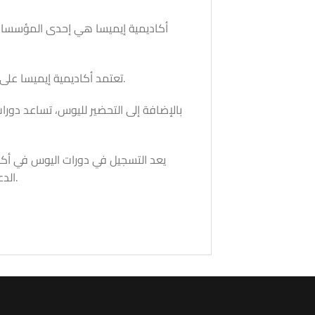
أكاديمية إيميسا هي إحدى المؤسسات ال
تعتمد أكاديمية إيميسا على مناهج متطورة ومحدثة تتماشى مع متطلبات امتحان اليوس الحالية، مما يزيد من فرص الطلاب في تحقيق النجاح.
بالإضافة إلى التحضير لليوس، تساعد دورا
يعد التسجيل في دورات اليوس في أكا
الدعم والتوجيه اللازمين لتحقيق النجاح في امتحان اليوس وتحقيق أحلامهم الأكاديمية في البلد الرائعة التي هي تركيا.