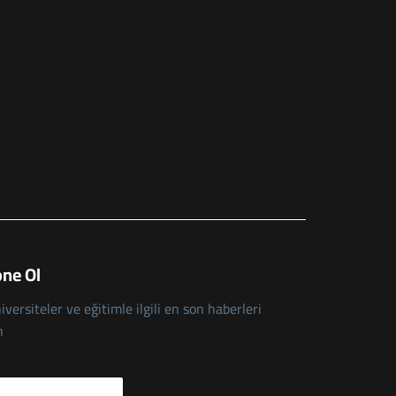
ne Ol
iversiteler ve eğitimle ilgili en son haberleri
n