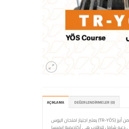
AÇIKLAMA
DEĞERLENDIRMELER (0)
يعتبر اجتياز امتحان اليوس (TR-YÖS) أمراً حيوياً للطلاب الراغبين في مواصلة دراستهم الجامعية في تركيا، خاصةً إذا كانوا غير متحدثين باللغة التركية. ومن أبرز