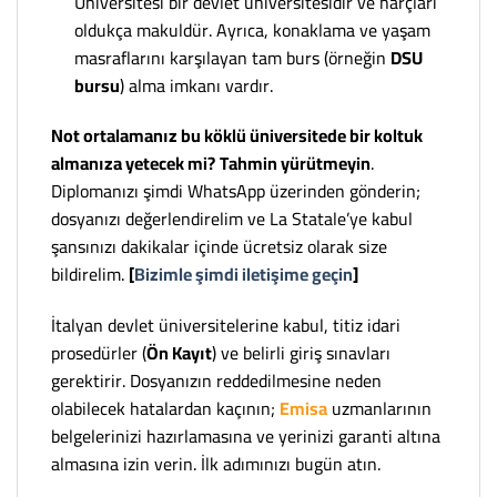
Üniversitesi bir devlet üniversitesidir ve harçları
oldukça makuldür. Ayrıca, konaklama ve yaşam
masraflarını karşılayan tam burs (örneğin
DSU
bursu
) alma imkanı vardır.
Not ortalamanız bu köklü üniversitede bir koltuk
almanıza yetecek mi?
Tahmin yürütmeyin
.
Diplomanızı şimdi WhatsApp üzerinden gönderin;
dosyanızı değerlendirelim ve La Statale’ye kabul
şansınızı dakikalar içinde ücretsiz olarak size
bildirelim.
[
Bizimle şimdi iletişime geçin
]
İtalyan devlet üniversitelerine kabul, titiz idari
prosedürler (
Ön Kayıt
) ve belirli giriş sınavları
gerektirir. Dosyanızın reddedilmesine neden
olabilecek hatalardan kaçının;
Emisa
uzmanlarının
belgelerinizi hazırlamasına ve yerinizi garanti altına
almasına izin verin. İlk adımınızı bugün atın.