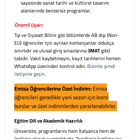
sayesinde sanat tarihi ve kültürel tasarım
alanlarında benzersiz programlar.
Önemli Uyarı:
Tıp ve Siyaset Bilimi gibi bölümlerde AB dışı (Non-
EU) öğrenciler için ayrılan kontenjanlar oldukça
sınırlıdır ve ulusal giriş sınavlarına (
IMAT
gibi)
tabidir. Vakit kaybetmeyin, kayıt tarihlerini hemen
WhatsApp üzerinden kontrol edin.
Bizimle şimdi
iletişime geçin
.
Emisa Öğrencilerine Özel İndirim:
Emisa
öğrencileri genellikle yeni sezon için kısmi
burslar ve özel indirimlerden yararlanabilirler.
Eğitim Dili ve Akademik Hazırlık
Üniversite, programlarını hem İtalyanca hem de
İngilizce olarak sunmaktadır. Tercihiniz İngilizce ise,