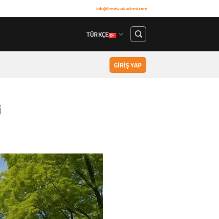
info@emisaakademi.com
TÜRKÇE
GIRIŞ YAP
i