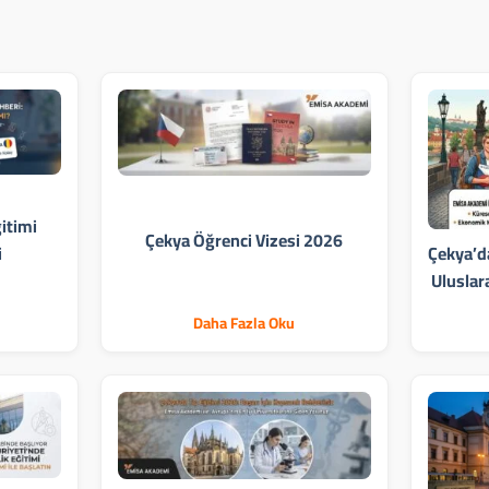
itimi
Çekya Öğrenci Vizesi 2026
i
Çekya’da
Uluslar
Daha Fazla Oku