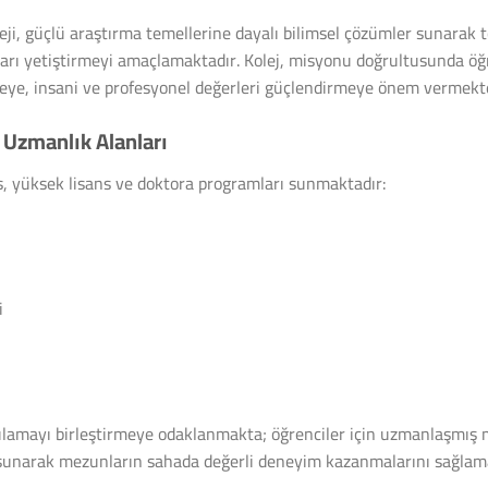
eji, güçlü araştırma temellerine dayalı bilimsel çözümler sunarak t
ları yetiştirmeyi amaçlamaktadır. Kolej, misyonu doğrultusunda öğ
rmeye, insani ve profesyonel değerleri güçlendirmeye önem vermekte
Uzmanlık Alanları
ns, yüksek lisans ve doktora programları sunmaktadır:
i
ygulamayı birleştirmeye odaklanmakta; öğrenciler için uzmanlaşmış 
 sunarak mezunların sahada değerli deneyim kazanmalarını sağlam