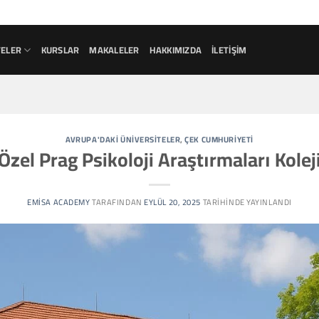
TELER
KURSLAR
MAKALELER
HAKKIMIZDA
İLETIŞIM
AVRUPA'DAKI ÜNIVERSITELER
,
ÇEK CUMHURIYETI
Özel Prag Psikoloji Araştırmaları Kolej
EMISA ACADEMY
TARAFINDAN
EYLÜL 20, 2025
TARIHINDE YAYINLANDI