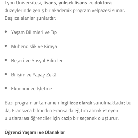
Lyon Üniversitesi,
lisans
,
yüksek lisans
ve
doktora
düzeylerinde geniş bir akademik program yelpazesi sunar.
Başlıca alanlar şunlardır:
Yaşam Bilimleri ve Tıp
Mühendislik ve Kimya
Beşerî ve Sosyal Bilimler
Bilişim ve Yapay Zekâ
Ekonomi ve İşletme
Bazı programlar tamamen
İngilizce olarak
sunulmaktadır; bu
da, Fransızca bilmeden Fransa’da eğitim almak isteyen
uluslararası öğrenciler için cazip bir seçenek oluşturur.
Öğrenci Yaşamı ve Olanaklar