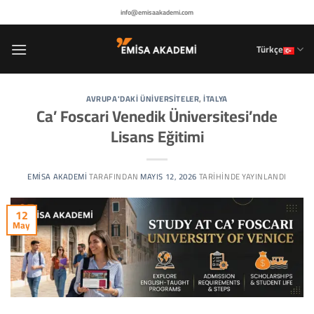
İçeriğe
info@emisaakademi.com
atla
Türkçe
AVRUPA'DAKI ÜNIVERSITELER
,
İTALYA
Ca’ Foscari Venedik Üniversitesi’nde
Lisans Eğitimi
EMISA AKADEMI
TARAFINDAN
MAYIS 12, 2026
TARIHINDE YAYINLANDI
12
May