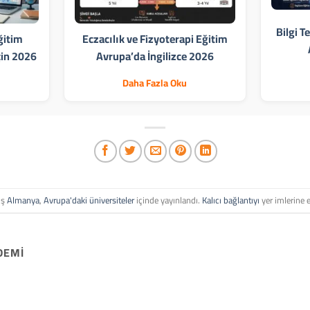
Bilgi T
ğitim
Eczacılık ve Fizyoterapi Eğitim
çin 2026
Avrupa’da İngilizce 2026
Daha Fazla Oku
iş
Almanya
,
Avrupa'daki üniversiteler
içinde yayınlandı.
Kalıcı bağlantıyı
yer imlerine e
DEMI