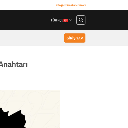
info@emisaakademi.com
TÜRKÇE
GIRIŞ YAP
 Anahtarı