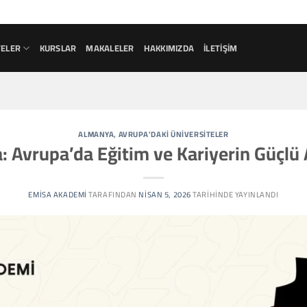
TELER
KURSLAR
MAKALELER
HAKKIMIZDA
İLETIŞIM
ALMANYA
,
AVRUPA'DAKI ÜNIVERSITELER
 Avrupa’da Eğitim ve Kariyerin Güçlü
EMISA AKADEMI
TARAFINDAN
NISAN 5, 2026
TARIHINDE YAYINLANDI