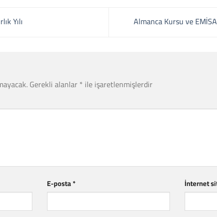
ık Yılı
Almanca Kursu ve EMİSA
mayacak.
Gerekli alanlar
*
ile işaretlenmişlerdir
E-posta
*
İnternet si