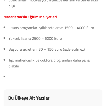
Sözlü sınav: motivasyon, İngilizce iletişim ve temel tıbbi
bilgi
Macaristan’da Eğitim Maliyetleri
Lisans programları yıllık ortalama: 1500 – 4000 Euro
Yüksek lisans: 2500 – 6000 Euro
Başvuru ücretleri: 30 – 150 Euro (iade edilmez)
Tıp, mühendislik ve doktora programları daha pahalı
olabilir.
Bu Ülkeye Ait Yazılar