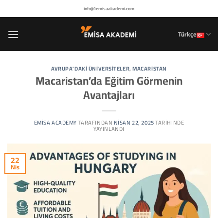
İçeriğe
info@emisaakademi.com
atla
Türkçe
AVRUPA'DAKI ÜNIVERSITELER
,
MACARISTAN
Macaristan’da Eğitim Görmenin
Avantajları
EMISA ACADEMY
TARAFINDAN
NISAN 22, 2025
TARIHINDE
YAYINLANDI
22
Nis