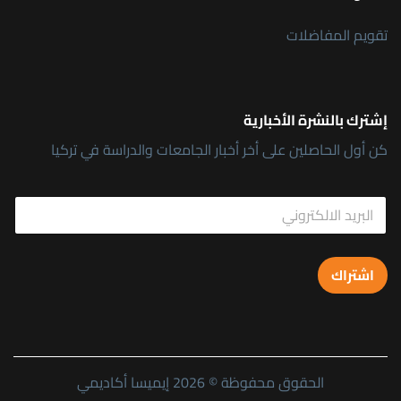
تقويم المفاضلات
إشترك بالنشرة الأخبارية
كن أول الحاصلين على أخر أخبار الجامعات والدراسة في تركيا
E
E
m
m
a
a
i
i
l
l
E
اشتراك
*
m
a
i
l
E
m
الحقوق محفوظة © 2026 إيميسا أكاديمي
a