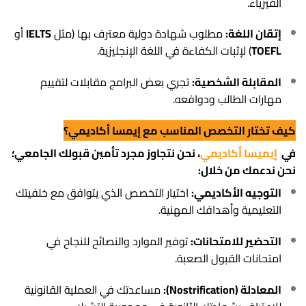
الفيزياء.
إتقان اللغة:
مطلوب شهادة دولية معترف بها (مثل
IELTS
أو
TOEFL
) لإثبات الكفاءة في اللغة الإنجليزية.
المقابلة الشخصية:
تجري بعض البرامج مقابلات لتقييم
مهارات الطالب ودوافعه.
كيف تختار التخصص المناسب مع
إيمسا
أكاديمي
؟
في
إيميسا
أكاديمي
، نحن نتجاوز مجرد تأمين قبولك الجامعي؛
نحن ندعمك من خلال:
التوجيه الأكاديمي:
اختيار التخصص الذي يتوافق مع خلفيتك
التعليمية وأهدافك المهنية.
التحضير للامتحانات:
توفير الموارد والنصائح للنجاح في
امتحانات القبول الصعبة.
المعادلة (Nostrification):
مساعدتك في العملية القانونية