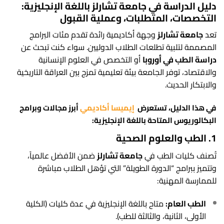
دليل الدراسة في جامعة تشارلز باللغة الإنجليزية:
التخصصات، المتطلبات، وعملية القبول
تعد
جامعة تشارلز
وجهة أكاديمية رائدة تقدم مئات البرامج
المصممة لتلبية تطلعات الطلاب الدوليين. سواء كنت تبحث عن
دراسة الطب في أوروبا
أو التخصص في العلوم الإنسانية
والاقتصاد، توفر الجامعة بيئة تعليمية تمزج بين العراقة التاريخية
والابتكار الحديث.
في هذا الدليل، تستعرض
إيميسا
أكاديمي
أبرز مجالات وبرامج
البكالوريوس المتاحة باللغة الإنجليزية:
1. الطب والعلوم الصحية
تُصنف كليات الطب في
جامعة تشارلز
ضمن الأفضل عالمياً،
وتتميز ببرامج “الدورة الطويلة” التي تؤهل الطلاب مباشرة
للممارسة المهنية:
الطب العام:
متاح باللغة الإنجليزية في عدة كليات (الكلية
الأولى، الثانية، والثالثة للطب).