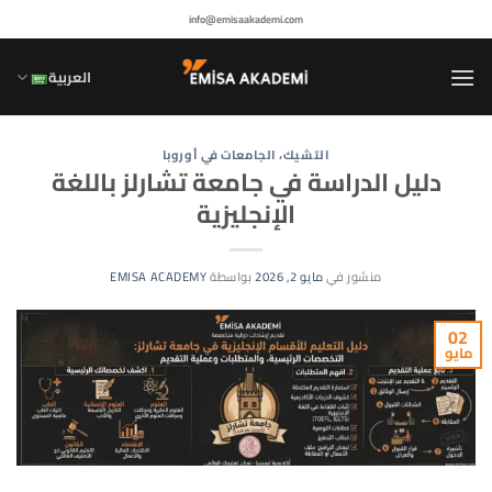
خطي
info@emisaakademi.com
لمحتوى
العربية
التشيك
،
الجامعات في أوروبا
دليل الدراسة في جامعة تشارلز باللغة
الإنجليزية
منشور في
مايو 2, 2026
بواسطة
EMISA ACADEMY
02
مايو