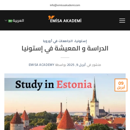
خطي
info@emisaakademi.com
لمحتوى
العربية
إستونيا
،
الجامعات في أوروبا
الدراسة و المعيشة في إستونيا
منشور في
أبريل 9, 2025
بواسطة
EMISA ACADEMY
09
أبريل