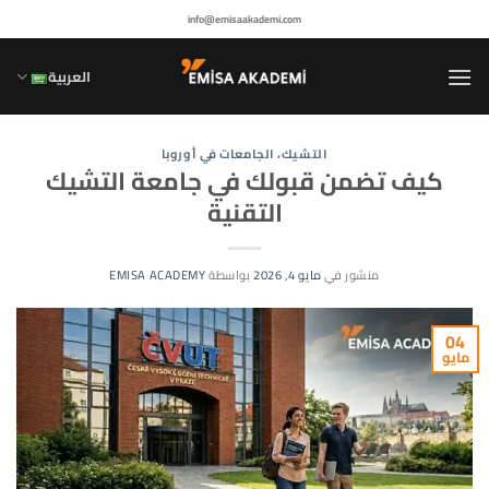
خطي
info@emisaakademi.com
لمحتوى
العربية
التشيك
،
الجامعات في أوروبا
كيف تضمن قبولك في جامعة التشيك
التقنية
منشور في
مايو 4, 2026
بواسطة
EMISA ACADEMY
04
مايو