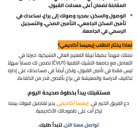
المقابلة لضمان أعلى معدلات القبول.
الوصول والسكن:
بمجرد وصولك إلى براغ، نساعدك في
تأمين السكن الجامعي، التأمين الصحي، والتسجيل
الرسمي في الجامعة.
لماذا يختار الطلاب إيميسا أكاديمي؟
نمتلك فهماً عميقاً لبيئة التعليم العالي التشيكية. خبرتنا في
التعامل مع جامعة التشيك التقنية (ČVUT) تضمن لك مساراً سهلاً
ليس فقط في تأمين القبول، ولكن أيضاً في مساعدتك على إدارة
تكاليف الدراسة والمعيشة في براغ بأقصى قدر من الكفاءة.
مستقبلك يبدأ بخطوة صحيحة اليوم.
دع الفريق الخبير في
إيمسا أكاديمي
يدير تفاصيل قبولك بينما
تركز أنت على طموحاتك الأكاديمية.
تواصل معنا الآن
. لتبدأ طلبك.