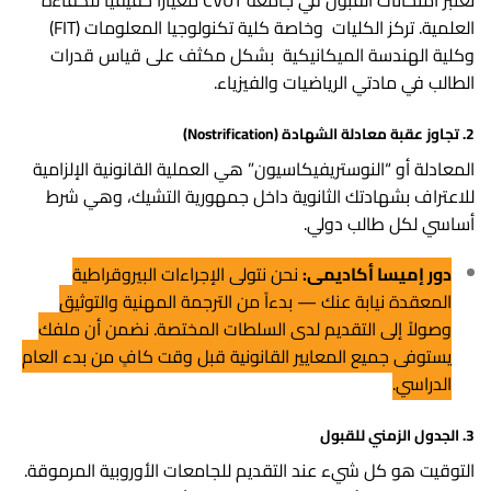
تعتبر امتحانات القبول في جامعة ČVUT معياراً حقيقياً للكفاءة
العلمية. تركز الكليات وخاصة كلية تكنولوجيا المعلومات (FIT)
وكلية الهندسة الميكانيكية بشكل مكثف على قياس قدرات
الطالب في مادتي الرياضيات والفيزياء.
2. تجاوز عقبة معادلة الشهادة (Nostrification)
المعادلة أو “النوستريفيكاسيون” هي العملية القانونية الإلزامية
للاعتراف بشهادتك الثانوية داخل جمهورية التشيك، وهي شرط
أساسي لكل طالب دولي.
دور
إميسا أكاديمي
:
نحن نتولى الإجراءات البيروقراطية
المعقدة نيابة عنك — بدءاً من الترجمة المهنية والتوثيق
وصولاً إلى التقديم لدى السلطات المختصة. نضمن أن ملفك
يستوفي جميع المعايير القانونية قبل وقت كافٍ من بدء العام
الدراسي.
3. الجدول الزمني للقبول
التوقيت هو كل شيء عند التقديم للجامعات الأوروبية المرموقة.