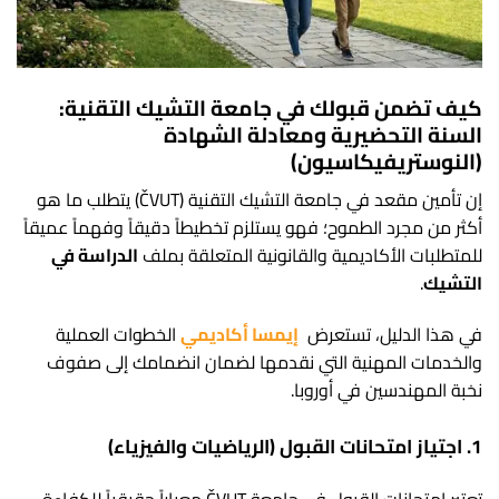
كيف تضمن قبولك في جامعة التشيك التقنية:
السنة التحضيرية ومعادلة الشهادة
(النوستريفيكاسيون)
إن تأمين مقعد في جامعة التشيك التقنية (ČVUT) يتطلب ما هو
أكثر من مجرد الطموح؛ فهو يستلزم تخطيطاً دقيقاً وفهماً عميقاً
للمتطلبات الأكاديمية والقانونية المتعلقة بملف
الدراسة في
التشيك
.
في هذا الدليل، تستعرض
إيمسا أكاديمي
الخطوات العملية
والخدمات المهنية التي نقدمها لضمان انضمامك إلى صفوف
نخبة المهندسين في أوروبا.
1. اجتياز امتحانات القبول (الرياضيات والفيزياء)