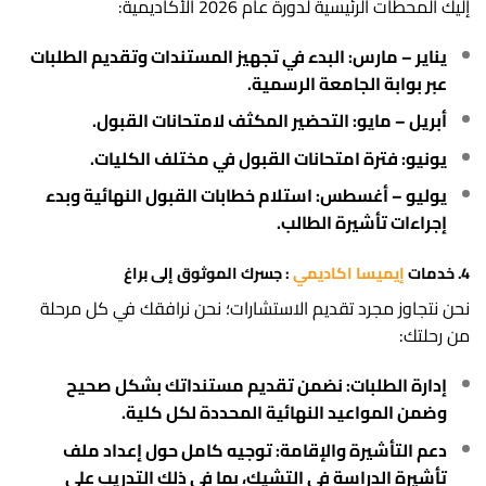
إليك المحطات الرئيسية لدورة عام 2026 الأكاديمية:
يناير – مارس:
البدء في تجهيز المستندات وتقديم الطلبات
عبر بوابة الجامعة الرسمية.
أبريل – مايو:
التحضير المكثف لامتحانات القبول.
يونيو:
فترة امتحانات القبول في مختلف الكليات.
يوليو – أغسطس:
استلام خطابات القبول النهائية وبدء
إجراءات تأشيرة الطالب.
4. خدمات
إيميسا اكاديمي
: جسرك الموثوق إلى براغ
نحن نتجاوز مجرد تقديم الاستشارات؛ نحن نرافقك في كل مرحلة
من رحلتك:
إدارة الطلبات:
نضمن تقديم مستنداتك بشكل صحيح
وضمن المواعيد النهائية المحددة لكل كلية.
دعم التأشيرة والإقامة:
توجيه كامل حول إعداد ملف
تأشيرة
الدراسة في التشيك
، بما في ذلك التدريب على