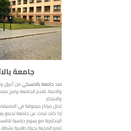
جامعة بالاتسكي في 
تعد
جامعة بالاتسكي
والآمنة. تقدم الجامعة برامج متميز
والابتكار.
تحتل مراكز مرموقة في التصنيفات العالمية مثل ARWU (601–700 عالميًا)، 0
إذا كنت تبحث عن جامعة تجمع بين
الإنجليزية مع رسوم دراسية تنافسية تتراوح بين 3,000 و10,000 يورو سنويًا، مع م
تتميز المدينة بحياة طلابية نشط