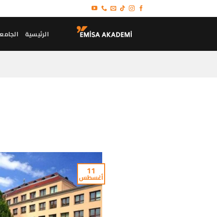
خطي
لمحتوى
الرئيسية
الجامع
11
أغسطس