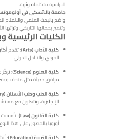
الدراسية متكاملة وثرية.
جامعة بالاتسكي في أولوموت
واضح بالبحث العلمي والانفتاح ا
وتتميز بجمالها التاريخي وتراثها ال
الكليات الرئيسية وب
كلية الآداب (Arts)
الفردي والتبادل الدولي
كلية العلوم (Science)
: تركّز
مرافق حديثة مثل متحف Fort Science وحديقة نباتية
كلية الطب وطب الأسنان (Medicine and Dentistry)
الإنجليزية، وتتعاون مع مستشف
كلية القانون (Law)
أوروبا بالحصول على هذا النوع 
كلية التربية (Education)