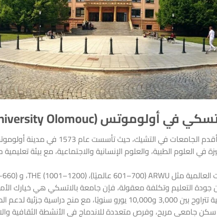
أولوموتس (Palacký University Olomouc)
من أعرق وأقدم الجامعات في التشيك، حيث ت
ة في العلوم الطبية، والعلوم الإنسانية والاجتماعية، مع بيئة تعليمية ح
THE (1001–120)، و QS (651–660).
 جودة التعليم وتكلفة معقولة، فإن جامعة بالاتسكي هي خيارك الأمثل.
نح دراسية جزئية لدعم الطلاب.
ة، سكن جامعي مريح، وفرص متعددة للاندماج في الأنشطة الثقافية والا