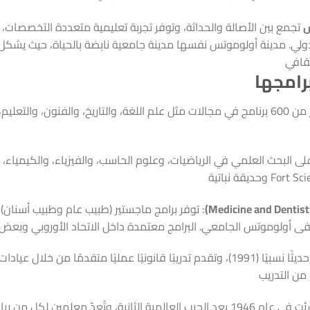
س
تجمع بين الأصالة والحداثة، وتوفر تجربة تعليمية متعددة التخصصات، م
لدولي. مدينة أولوموتس نفسها مدينة جامعية نابضة بالحياة، حيث يشكل
ثقافي
رامجها
: تقدم أكثر من 600 برنامج في مجالات مثل علم اللغة، والتاريخ، والفنون، والتع
 على البحث العلمي في الرياضيات، وعلوم الحاسب، والفيزياء، والكيمياء، و
ى أولوموتس الجامعي. البرامج معتمدة داخل الاتحاد الأوروبي وبعض ال
: تأسست حديثًا نسبيًا (1991)، وتقدم تدريبًا قانونيًا عمليًا متقدمًا من
من التدريب
: أنشئت في عام 1946 بعد الحرب العالمية الثانية، وتُعِدّ معلمين ل