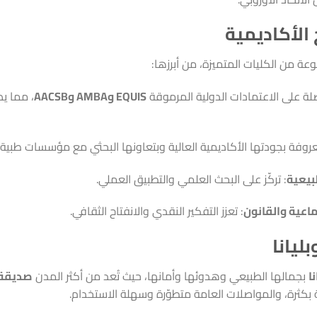
الأكاديمية
عة من الكليات المتميزة، من أبرزها:
لة على الاعتمادات الدولية المرموقة
EQUIS وAMBA وAACSB
، مما ي
روفة بجودتها الأكاديمية العالية وبتعاونها البحثي مع مؤسسات طبية أ
بيعية
: تركّز على البحث العلمي والتطبيق العملي.
ماعية والقانون
: تعزز التفكير النقدي والانفتاح الثقافي.
ليانا
ا
بجمالها الطبيعي وهدوئها وأمانها، حيث تُعد من أكثر المدن
صديقة 
 بكثرة، والمواصلات العامة متطوّرة وسهلة الاستخدام.