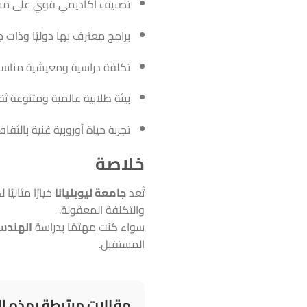
تصنيف أكاديمي قوي على مستو
برامج معترف بها دوليًا وذات ج
تكلفة دراسية ومعيشية مناسبة
بيئة طلابية عالمية ومتنوعة ثقاف
تجربة حياة أوروبية غنية بالثق
خلاصة
تُعد
جامعة ليوبليانا
خيارًا مثاليً
والتكلفة المعقولة.
سواء كنت مهتمًا بدراسة
الهندسة
المستقبل.
مقالات مرتبطة بهذه ال