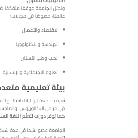
أكاديميات للفنون
.
وتحتل الجامعة موقعًا متقدّمًا 
عالميًا، خصوصًا في مجالات:
الاقتصاد والأعمال
الهندسة والتكنولوجيا
الطب وطب الأسنان
العلوم الاجتماعية والإنسانية
بيئة تعليمية متعدد
تُعرف جامعة ليوبليانا بانفتاحها ا
في مراحل البكالوريوس، والماجستير
كما توفر دورات لتعلّم
اللغة الس
الجامعة عضو نشط في عدة شبكات 
لتجربة الدراسة في دول أخرى داخل ا