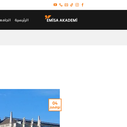
خطي
لمحتوى
الرئيسية
الجامع
04
نوفمبر