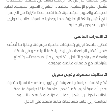
توفر الجامعة أكثر من 150 برنامجًا دراسيًا في مختلف التخصصات،
تشمل العلوم الإنسانية، الاقتصاد، القانون، العلوم الطبيعية، الطب،
الصيدلة، والعلوم الاجتماعية. كما تقدم عددًا متزايدًا من البرامج
التي تُدرّس باللغة الإنجليزية، مما يجعلها مناسبة للطلاب الدوليين
الذين لا يجيدون الإيطالية.
2.
الاعتراف العالمي
تحظى جامعة تورينو بتصنيفات عالمية مرموقة، وغالبًا ما تُصنّف
ضمن أفضل الجامعات في إيطاليا. كما أنها عضو في شبكة
واسعة من برامج التبادل الأكاديمي مثل Erasmus+، وتتمتع
بشراكات مع جامعات عالمية مرموقة.
3.
تكاليف معقولة وفرص تمويل
تُعتبر تكلفة الدراسة والمعيشة في تورينو منخفضة نسبيًا مقارنة
بمدن أوروبية أخرى. كما تقدم الجامعة منحًا دراسية متنوعة
للطلاب الدوليين، تشمل إعفاءات جزئية أو كلية من الرسوم
الدراسية، إلى جانب مساعدات مالية تعتمد على الدخل.