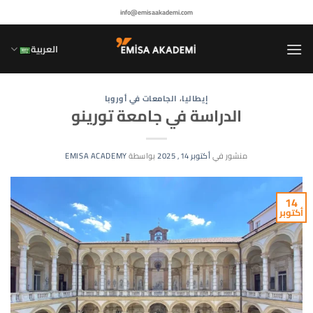
خطي
info@emisaakademi.com
لمحتوى
العربية
إيطاليا
،
الجامعات في أوروبا
الدراسة في جامعة تورينو
منشور في
أكتوبر 14, 2025
بواسطة
EMISA ACADEMY
14
أكتوبر