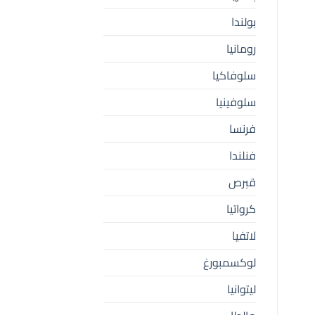
بولندا
رومانيا
سلوفاكيا
سلوفينيا
فرنسا
فنلندا
قبرص
كرواتيا
لاتفيا
لوكسمبورغ
ليتوانيا