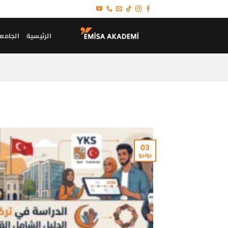
خطي
لمحتوى
الرئيسية
الجامع
03
يونيو