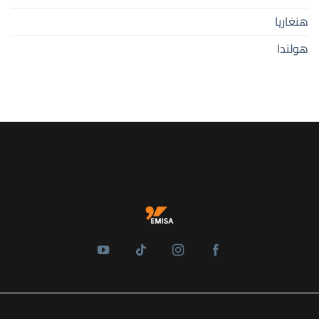
هنغاريا
هولندا