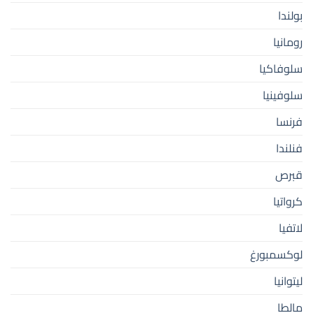
بولندا
رومانيا
سلوفاكيا
سلوفينيا
فرنسا
فنلندا
قبرص
كرواتيا
لاتفيا
لوكسمبورغ
ليتوانيا
مالطا