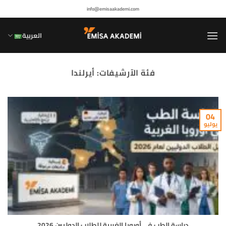
خطي
info@emisaakademi.com
لمحتوى
العربية
فئة الآرشيفات:
أيرلندا
04
يوليو
دراسة الطب في أوروبا الغربية للطلاب الدوليين 2026